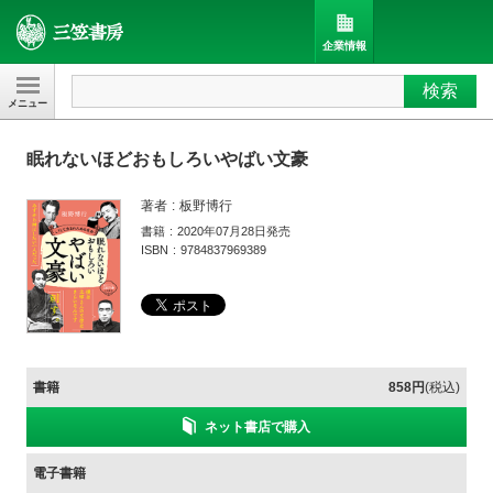
企業情報
検索
三笠書房
眠れないほどおもしろいやばい文豪
著者
板野博行
書籍
2020年07月28日発売
ISBN
9784837969389
書籍
858円
(税込)
ネット書店で購入
電子書籍