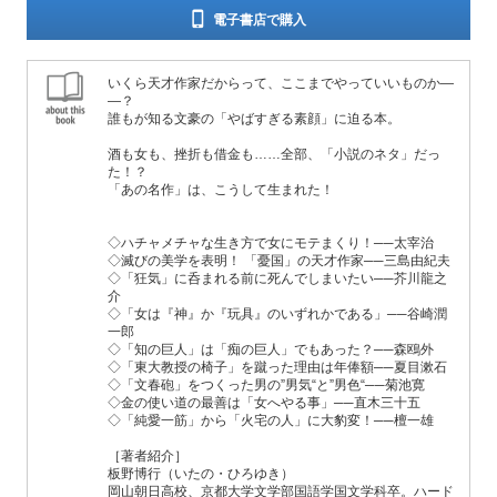
電子書店で購入
いくら天才作家だからって、ここまでやっていいものか―
―？
誰もが知る文豪の「やばすぎる素顔」に迫る本。
酒も女も、挫折も借金も……全部、「小説のネタ」だっ
た！？
「あの名作」は、こうして生まれた！
◇ハチャメチャな生き方で女にモテまくり！──太宰治
◇滅びの美学を表明！ 「憂国」の天才作家──三島由紀夫
◇「狂気」に呑まれる前に死んでしまいたい──芥川龍之
介
◇「女は『神』か『玩具』のいずれかである」──谷崎潤
一郎
◇「知の巨人」は「痴の巨人」でもあった？──森鴎外
◇「東大教授の椅子」を蹴った理由は年俸額──夏目漱石
◇「文春砲」をつくった男の”男気“と”男色“──菊池寛
◇金の使い道の最善は「女へやる事」──直木三十五
◇「純愛一筋」から「火宅の人」に大豹変！──檀一雄
［著者紹介］
板野博行（いたの・ひろゆき）
岡山朝日高校、京都大学文学部国語学国文学科卒。ハード