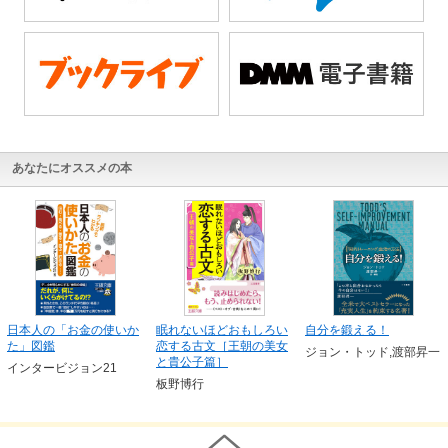
あなたにオススメの本
日本人の「お金の使いか
眠れないほどおもしろい
自分を鍛える！
た」図鑑
恋する古文［王朝の美女
ジョン・トッド,渡部昇一
と貴公子篇］
インタービジョン21
板野博行