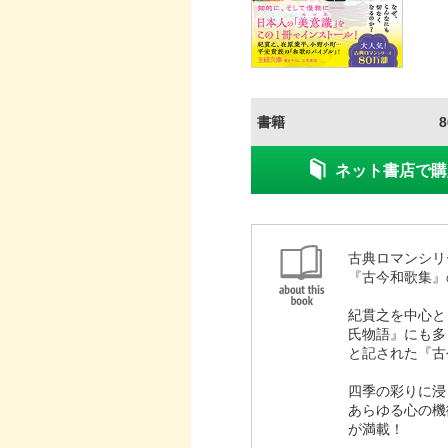
書籍
ネット書店で購
古典ロマンシリ
『古今和歌集』
紀貫之を中心と
氏物語』にも多
と記された『古
四季の彩りに浸
あらゆる心の機
が満載！