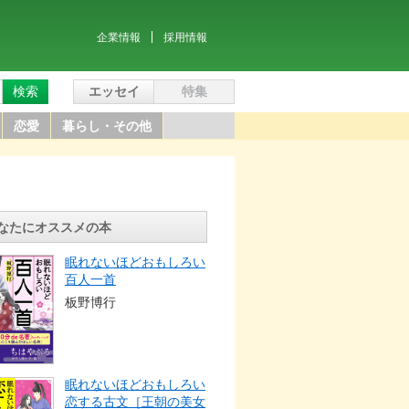
企業情報
採用情報
検索
エッセイ
特集
恋愛
暮らし・その他
なたにオススメの本
眠れないほどおもしろい
百人一首
板野博行
眠れないほどおもしろい
恋する古文［王朝の美女