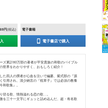
869円
(税込)
電子書籍
入
電子書店で購入
ーズ累計80万部の著者が平安貴族の和歌のバイブル
の世界をわかりやすく、おもしろく紹介！
した四人の撰者が心血を注いで編纂、紫式部の『源
く引用され、清少納言の『枕草子』では必須の教養
今和歌集』。
り切る歌、情熱溢れる恋の歌…。
微を三十一文字にギュッと詰め込んだ、超・有名歌