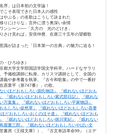
名序」は日本初の文学論！
でこそ表現できた日本人の感性
はやぶる」の名歌はこうして詠まれた
移りにけりな」言外に漂う奥深い余情
ワンシーン──「久方の 光のどけき」
りさけ見れば」安倍仲麿、在唐三十五年の望郷歌
意識が詰まった「日本第一の古典」の魅力に迫る！
の・ひろゆき）
京都大学文学部国語学国文学科卒。ハードなサラリ
、予備校講師に転身。カリスマ講師として、全国の
講義や参考書を執筆。『古今和歌集』の中で一番好
在原業平（第747番）」の歌。
ないほどおもしろい源氏物語』
『眠れないほどおも
』
『眠れないほどおもしろい紫式部日記』
『眠れな
い万葉集』
『眠れないほどおもしろい平家物語』
おもしろい徒然草』
『眠れないほどおもしろい吾妻
いほどおもしろいおくのほそ道』
『眠れないほどおも
』
『眠れないほどおもしろい徳川実紀』
『眠れない
蔦屋重三郎』
『眠れないほどおもしろいやばい文
笠書房《王様文庫》）、『古文単語革命99』（エデ