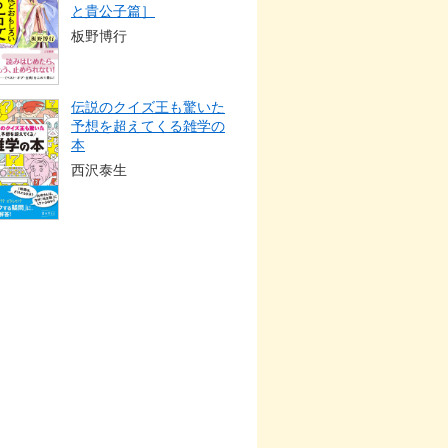
と貴公子篇］
板野博行
伝説のクイズ王も驚いた
予想を超えてくる雑学の
本
西沢泰生