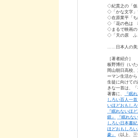
◇紀貫之の「仮
◇「かな文字」
◇在原業平「ち
◇「花の色は 
◇まるで映画の
◇「天の原 ふ
……日本人の美
［著者紹介］
板野博行（いた
岡山朝日高校、
ーマン生活から
生徒に向けての
きな一首は、「
著書に、
『眠れ
しろい百人一首
いほどおもしろ
『眠れないほど
鏡』
『眠れな
しろい日本書紀
ほどおもしろい
豪』
（以上、三