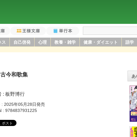
庫
王様文庫
単行本
ネス
自己啓発
心理
教養・雑学
健康・ダイエット
語学
い古今和歌集
あ
者
板野博行
籍
2025年05月28日発売
N
9784837931225