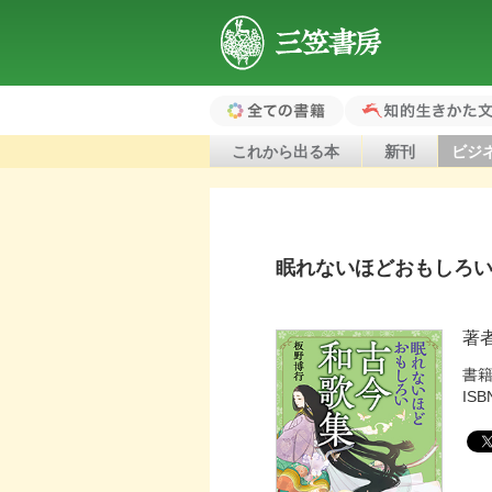
三笠書房
全ての書籍（ホ
知的生きかた文
これから出る本
新刊
ビジ
ーム）
眠れないほどおもしろ
著
書
ISB