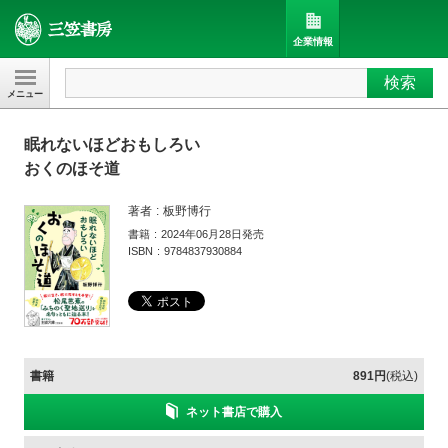
企業情報
検索
三笠書房
眠れないほどおもしろい
おくのほそ道
著者
板野博行
書籍
2024年06月28日発売
ISBN
9784837930884
書籍
891円
(税込)
ネット書店で購入