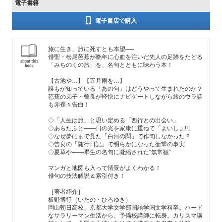
電子書籍
電子書店で購入
旅に生き、旅に死すとも本望──
俳聖・松尾芭蕉が晩年に心血を注いだ先人の足跡をたどる
「みちのくの旅」を、名句とともに味わう本！
【古池や…】【五月雨を…】
誰もが知っている「あの句」はどうやって生まれたのか？
芭蕉の弟子・曾良が軽快にナビゲートしながら旅のウラ話
も赤裸々告白！
◇「人生は旅」と思い定める「西行との出会い」
◇あらたふと――日の光を家康に重ねて「よいしょ!!」
◇なぜ夢にまで見た「白河の関」で作句しなかった？
◇曾良の「随行日記」で明らかになった衝撃の事実
◇夏草や――畢生の名句に凝縮された“無常観”
マンガと地図も入って情景がよくわかる！
俳句の技法解説＆索引付き！
［著者紹介］
板野博行（いたの・ひろゆき）
岡山朝日高校、京都大学文学部国語学国文学科卒。ハード
なサラリーマン生活から、予備校講師に転身。カリスマ講