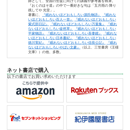
師として、全国の生徒に向けての講義や参考書を執筆。
『おくのほそ道』の中で一番好きな句は「五月雨の 降り
残してや 光堂」。
著書に、
『眠れないほどおもしろい源氏物語』
『眠れな
いほどおもしろい百人一首』
『眠れないほどおもしろい
紫式部日記』
『眠れないほどおもしろい万葉集』
『眠れ
ないほどおもしろい徒然草』
『眠れないほどおもしろい
平家物語』
『眠れないほどおもしろい吾妻鏡』
『眠れな
いほどおもしろい日本書紀』
『眠れないほどおもしろい
徳川実紀』
『眠れないほどおもしろい信長公記』
『眠れ
ないほどおもしろいやばい文豪』
（以上、三笠書房《王様
文庫》）の他、多数。
ネット書店で購入
以下の書店でお買い求めいただけます