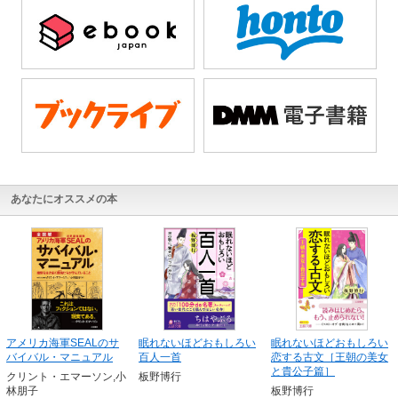
あなたにオススメの本
アメリカ海軍SEALのサ
眠れないほどおもしろい
眠れないほどおもしろい
バイバル・マニュアル
百人一首
恋する古文［王朝の美女
と貴公子篇］
クリント・エマーソン,小
板野博行
林朋子
板野博行