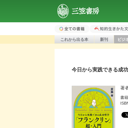
三笠書房
全ての書籍（ホ
知的生きかた文
これから出る本
新刊
ビジ
ーム）
今日から実践できる成
著
書
ISB