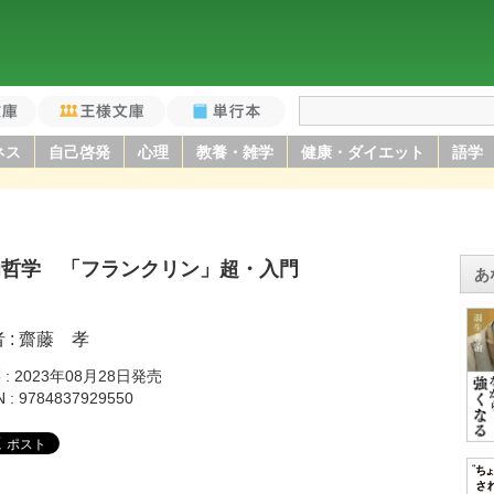
庫
王様文庫
単行本
ネス
自己啓発
心理
教養・雑学
健康・ダイエット
語学
功哲学 「フランクリン」超・入門
あ
者
齋藤 孝
籍
2023年08月28日発売
N
9784837929550