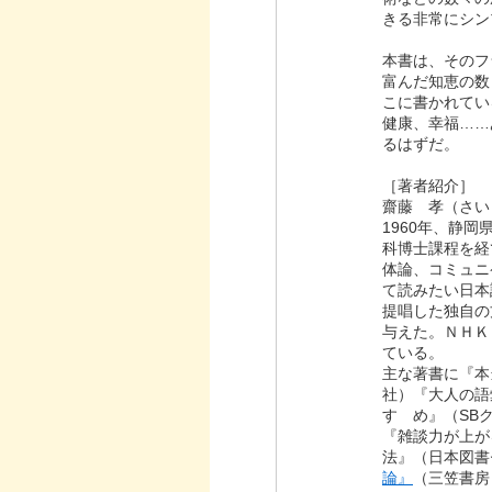
きる非常にシン
本書は、そのフ
富んだ知恵の数
こに書かれてい
健康、幸福……
るはずだ。
［著者紹介］
齋藤 孝（さい
1960年、静
科博士課程を経
体論、コミュニ
て読みたい日本
提唱した独自の
与えた。ＮＨＫ
ている。
主な著書に『本
社）『大人の語
すゝめ』（SB
『雑談力が上が
法』（日本図書
論』
（三笠書房