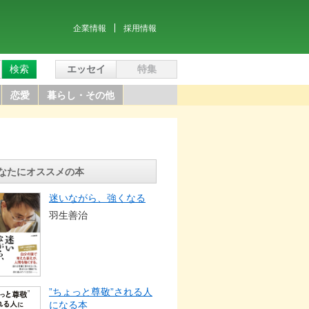
企業情報
採用情報
検索
エッセイ
特集
恋愛
暮らし・その他
なたにオススメの本
迷いながら、強くなる
羽生善治
”ちょっと尊敬”される人
になる本