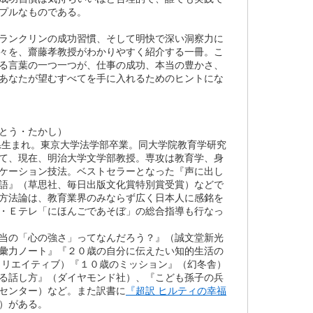
プルなものである。
ランクリンの成功習慣、そして明快で深い洞察力に
々を、齋藤孝教授がわかりやすく紹介する一冊。こ
る言葉の一つ一つが、仕事の成功、本当の豊かさ、
あなたが望むすべてを手に入れるためのヒントにな
とう・たかし）
岡県生まれ。東京大学法学部卒業。同大学院教育学研究
て、現在、明治大学文学部教授。専攻は教育学、身
ケーション技法。ベストセラーとなった『声に出し
語』（草思社、毎日出版文化賞特別賞受賞）などで
方法論は、教育業界のみならず広く日本人に感銘を
・Ｅテレ「にほんごであそぼ」の総合指導も行なっ
当の「心の強さ」ってなんだろう？』（誠文堂新光
彙力ノート』『２０歳の自分に伝えたい知的生活の
クリエイティブ）『１０歳のミッション』（幻冬舎）
る話し方』（ダイヤモンド社）、『こども孫子の兵
センター）など。また訳書に
『超訳 ヒルティの幸福
）がある。