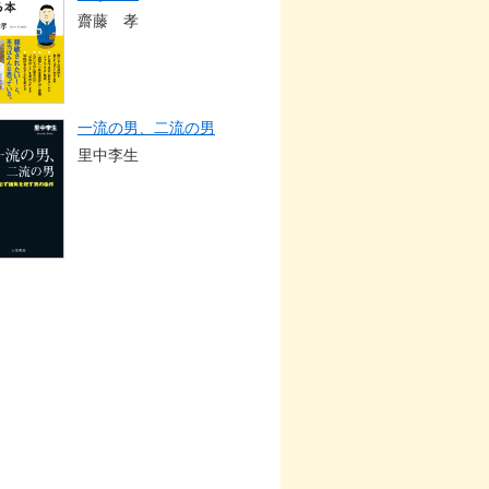
齋藤 孝
一流の男、二流の男
里中李生