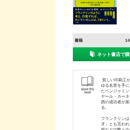
書籍
1
ネット書店で購
貧しい印刷工か
ゆる名誉を手に
たベンジャミン
デール・カーネ
西の成功者が座
る。
フランクリンは
才」とも言われ
術などの数々の