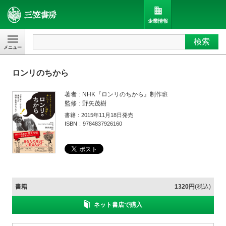
企業情報
検索
三笠書房
ロンリのちから
著者
NHK『ロンリのちから』制作班
監修
野矢茂樹
書籍
2015年11月18日発売
ISBN
9784837926160
書籍
1320円
(税込)
ネット書店で購入