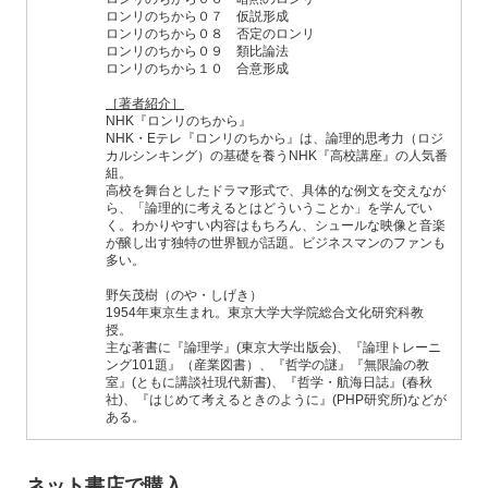
ロンリのちから０７ 仮説形成
ロンリのちから０８ 否定のロンリ
ロンリのちから０９ 類比論法
ロンリのちから１０ 合意形成
［著者紹介］
NHK『ロンリのちから』
NHK・Eテレ『ロンリのちから』は、論理的思考力（ロジ
カルシンキング）の基礎を養うNHK『高校講座』の人気番
組。
高校を舞台としたドラマ形式で、具体的な例文を交えなが
ら、「論理的に考えるとはどういうことか」を学んでい
く。わかりやすい内容はもちろん、シュールな映像と音楽
が醸し出す独特の世界観が話題。ビジネスマンのファンも
多い。
野矢茂樹（のや・しげき）
1954年東京生まれ。東京大学大学院総合文化研究科教
授。
主な著書に『論理学』(東京大学出版会)、『論理トレーニ
ング101題』（産業図書）、『哲学の謎』『無限論の教
室』(ともに講談社現代新書)、『哲学・航海日誌』(春秋
社)、『はじめて考えるときのように』(PHP研究所)などが
ある。
ネット書店で購入