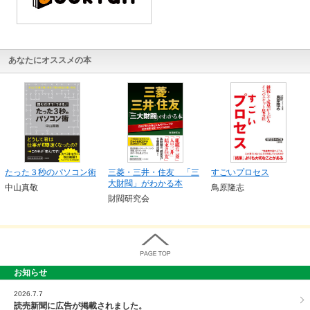
あなたにオススメの本
たった３秒のパソコン術
三菱・三井・住友 「三
すごいプロセス
大財閥」がわかる本
中山真敬
鳥原隆志
財閥研究会
お知らせ
PAGE TOP
2026.7.7
読売新聞に広告が掲載されました。