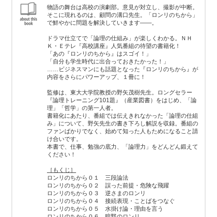
物語の舞台は高校の演劇部。意見が対立し、撮影が中断。
そこに現れるのは、顧問の溝口先生。「ロンリのちから」
で鮮やかに問題を解決していきます――。
ドラマ仕立てで「論理の仕組み」が楽しくわかる。ＮＨ
Ｋ・Ｅテレ『高校講座』人気番組の待望の書籍化！
「あの『ロンリのちから』はスゴイ！」
「自分も学生時代に出合っておきたかった！」
……ビジネスマンにも話題となった『ロンリのちから』が
内容をさらにパワーアップ、１冊に！
監修は、東大大学院教授の野矢茂樹先生。ロングセラー
『論理トレーニング101題』（産業図書）をはじめ、「論
理」「哲学」の第一人者。
書籍化にあたり、番組では伝えきれなかった「論理の仕組
み」について、野矢先生の書き下ろし解説を収録。番組の
ファンばかりでなく、始めて知った人もためになること請
け合いです。
本書で、仕事、勉強の底力、「論理力」をどんどん鍛えて
ください！
［もくじ］
ロンリのちから０１ 三段論法
ロンリのちから０２ 誤った前提・危険な飛躍
ロンリのちから０３ 逆さまのロンリ
ロンリのちから０４ 接続表現・ことばをつなぐ
ロンリのちから０５ 水掛け論・理由を言う
ロンリのちから０６ 暗黙のロンリ