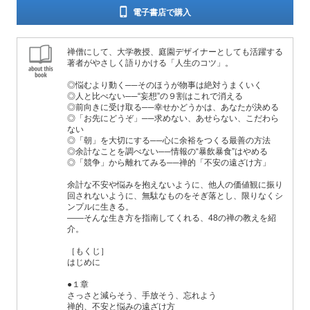
電子書店で購入
禅僧にして、大学教授、庭園デザイナーとしても活躍する
著者がやさしく語りかける「人生のコツ」。
◎悩むより動く──そのほうが物事は絶対うまくいく
◎人と比べない──“妄想”の９割はこれで消える
◎前向きに受け取る──幸せかどうかは、あなたが決める
◎「お先にどうぞ」──求めない、あせらない、こだわら
ない
◎「朝」を大切にする──心に余裕をつくる最善の方法
◎余計なことを調べない──情報の“暴飲暴食”はやめる
◎「競争」から離れてみる──禅的「不安の遠ざけ方」
余計な不安や悩みを抱えないように、他人の価値観に振り
回されないように、無駄なものをそぎ落とし、限りなくシ
ンプルに生きる。
――そんな生き方を指南してくれる、48の禅の教えを紹
介。
［もくじ］
はじめに
●１章
さっさと減らそう、手放そう、忘れよう
禅的、不安と悩みの遠ざけ方