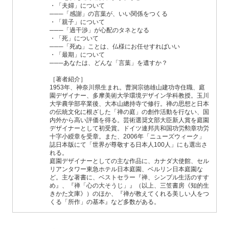
・「夫婦」について
───「感謝」の言葉が、いい関係をつくる
・「親子」について
───「過干渉」が心配のタネとなる
・「死」について
───「死ぬ」ことは、仏様にお任せすればいい
・「最期」について
───あなたは、どんな「言葉」を遺すか？
［著者紹介］
1953年、神奈川県生まれ。曹洞宗徳雄山建功寺住職、庭
園デザイナー、多摩美術大学環境デザイン学科教授。玉川
大学農学部卒業後、大本山總持寺で修行。禅の思想と日本
の伝統文化に根ざした「禅の庭」の創作活動を行ない、国
内外から高い評価を得る。芸術選奨文部大臣新人賞を庭園
デザイナーとして初受賞。ドイツ連邦共和国功労勲章功労
十字小綬章を受章。また、2006年「ニューズウィーク」
誌日本版にて「世界が尊敬する日本人100人」にも選出さ
れる。
庭園デザイナーとしての主な作品に、カナダ大使館、セル
リアンタワー東急ホテル日本庭園、ベルリン日本庭園な
ど。主な著書に、ベストセラー『禅、シンプル生活のすす
め』、『禅「心の大そうじ」』（以上、三笠書房《知的生
きかた文庫》）のほか、『禅が教えてくれる美しい人をつ
くる「所作」の基本』など多数がある。