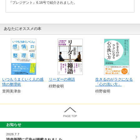
『プレジデント』6.16号で紹介されました。
あなたにオススメの本
いつもうまくいく人の感
リーダーの禅語
生きるのがラクになる
情の整理術
「心の洗い方」
枡野俊明
里岡美津奈
枡野俊明
お知らせ
PAGE TOP
2026.7.7
読売新聞に広告が掲載されました。