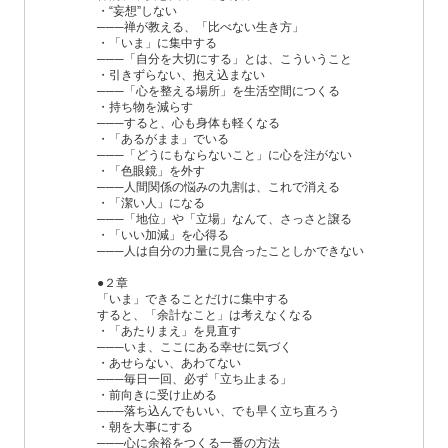
・“妄想”しない
───禅が教える、「比べない生き方」
・「いま」に集中する
───「自分を大切にする」とは、こういうこと
・引きずらない、抱え込まない
───「心を整える場所」を生活空間につくる
・持ち物を減らす
───すると、心も身体も軽くなる
・「あるがまま」でいる
───「どうにもならないこと」に心を注がない
・「色眼鏡」を外す
───人間関係の悩みの九割は、これで消える
・「潔い人」になる
───「地位」や「立場」なんて、さっさと譲る
・「いい加減」を心得る
───人は自分の力量に見合ったことしかできない
●２章
「いま」できることだけに集中する
すると、「余計なこと」は考えなくなる
・「あたりまえ」を見直す
───いま、ここにある幸せに気づく
・あせらない、あわてない
───毎日一回、必ず「立ち止まる」
・前向きに受け止める
───落ち込んでもいい、でも早く立ち直ろう
・朝を大事にする
───心に余裕をつくる一番の方法