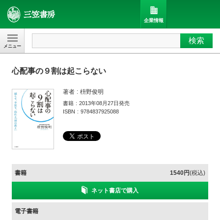
企業情報
検索
三笠書房
心配事の９割は起こらない
著者
枡野俊明
書籍
2013年08月27日発売
ISBN
9784837925088
書籍
1540円
(税込)
ネット書店で購入
電子書籍