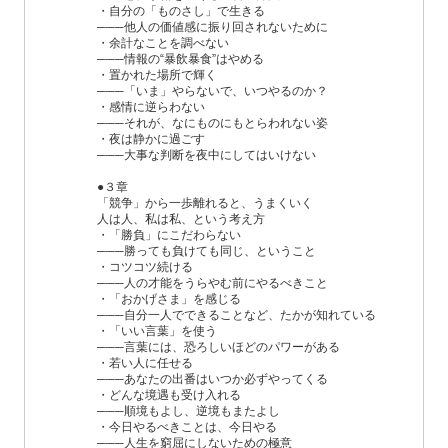
・自分の「ものさし」で生きる
───他人の価値感に振り回されないために
・余計なことを調べない
───情報の“暴飲暴食”はやめる
・置かれた場所で輝く
───「いま」やらないで、いつやるのか？
・感情に逆らわない
───それが、なにものにもとらわれない姿
・夜は静かに過ごす
───大事な判断を夜中にしてはいけない
●３章
「競争」から一歩離れると、うまくいく
人は人、私は私、という考え方
・「勝負」にこだわらない
───勝っても負けても同じ、ということ
・コツコツ続ける
───人の才能をうらやむ前にやるべきこと
・「おかげさま」を感じる
───自分一人でできることなど、たかが知れている
・「いい言葉」を使う
───言葉には、恐ろしいほどのパワーがある
・若い人に任せる
───あなたの出番はいつか必ずやってくる
・どんな境遇も受け入れる
───順境もよし、逆境もまたよし
・今日やるべきことは、今日やる
───人生を窮屈にしないための極意