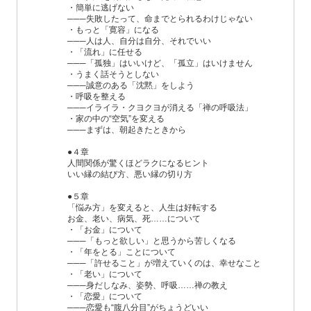
・簡単に逃げない
───失敗したって、命までとられるわけじゃない
・もっと「寛容」になる
───人は人、自分は自分、それでいい
・「流れ」に任せる
───「孤独」はいいけど、「孤立」はいけません
・うまく話そうとしない
───誠意のある「沈黙」をしよう
・呼吸を整える
───イライラ・クヨクヨが消える「禅の呼吸法」
・家の中の“空気”を変える
───まずは、朝起きたときから
●４章
人間関係が驚くほどラクになるヒント
いい縁の結び方、悪い縁の切り方
●５章
「悩み方」を変えると、人生は好転する
お金、老い、病気、死……について
・「お金」について
───「もっと欲しい」と思うから苦しくなる
・「年をとる」ことについて
───「許せること」が増えていくのは、幸せなこと
・「老い」について
───身だしなみ、姿勢、呼吸……禅の教え
・「恋愛」について
───恋愛も“腹八分目”がちょうどいい