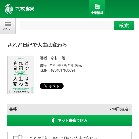
企業情報
検索
三笠書房
されど日記で人生は変わる
著者
今村 暁
書籍
2019年08月20日発売
ISBN
9784837986096
書籍
748円
(税込)
ネット書店で購入
たかが日記、されど日記で人生は変わる！