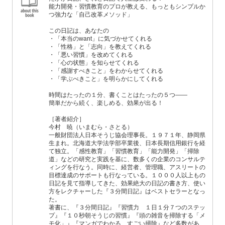
能力開発・習慣教育のプロが教える、もっともシンプルか
つ強力な「自己改革メソッド」
この日記は、あなたの
・「本当のwant」に気づかせてくれる
・「性格」と「志向」を教えてくれる
・「悪い習慣」を改めてくれる
・「心の状態」を知らせてくれる
・「感謝すべきこと」をわからせてくれる
・「学ぶべきこと」を明らかにしてくれる
時間はたったの１分、書くことはたったの５つ――
簡単だから続く、楽しめる、効果が出る！
［著者紹介］
今村 暁（いまむら・さとる）
一般財団法人日本そうじ協会理事長。１９７１年、静岡県
生まれ。北海道大学法学部卒業後、日本長期信用銀行を経
て独立。「感性教育」「習慣教育」「能力開発」「掃除
道」などの研究と実践を基に、数多くの企業のコンサルテ
ィングを行なう。同時に、経営者、管理職、アスリートの
目標達成のサポートも行なっている。１０００人以上もの
日記を見て指導してきた、効果絶大の日記の書き方、使い
方をレクチャーした『３分間日記』はベストセラーとなっ
た。
著書に、『３分間日記』『習慣力 １日１分７つのステッ
プ』『１０秒朝そうじの習慣』『頭の雑音を掃除する「メ
モ化」』『マンガでわかる すごい掃除』など多数があ