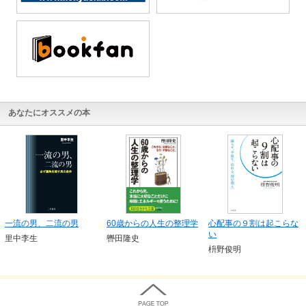
あなたにオススメの本
一流の男、二流の男
60歳からの人生の整理学
心配事の９割は起こらな
い
里中李生
轡田隆史
枡野俊明