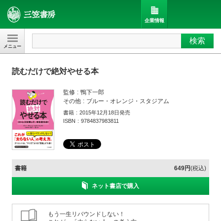
企業情報
検索
三笠書房
読むだけで絶対やせる本
監修
鴨下一郎
その他
ブルー・オレンジ・スタジアム
書籍
2015年12月18日発売
ISBN
9784837983811
書籍
649円
(税込)
ネット書店で購入
もう一生リバウンドしない！