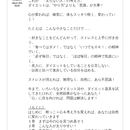
これが 「太らない人」の考え方。
ダイエットは、“やり方”よりも「意識」が大事！
心が変われば、確実に、体もスッキリ軽く、変わってい
く！
たとえば、こんな小さなことだけで……
・好きなことをどんどんやって、ストレスと上手に付き合
う。
・「食べてはダメ！」ではなく「いつでもＯＫ！」の精神
でいく。
・「必ず毎日」ではなく、「ほぼ毎日」の精神で気楽にい
く。
・友人に、ダイエットをしていることを公言しない。
・以前と比べて進歩している自分をほめる。
ストレスが消えれば、無理なく、自然に、あら不思議！
今まで、いろいろなダイエット法や、ダイエット器具を試
してきたけれど、全然効果がなかったあなた！
「心」に目を向ければ、問題は解決します！
［もくじ］
はじめに 根っこ＝心＆考え方を変えれば、あなたは自然
に変わっていきます
１章 まずは今の心を見つめ直そう
２章 こんな人が太りやすい！