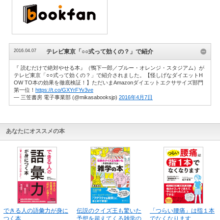
2016.04.07
テレビ東京「○○式って効くの？」で紹介
『 読むだけで絶対やせる本』（鴨下一郎／ブルー・オレンジ・スタジアム）が
テレビ東京「○○式って効くの？」で紹介されました。【怪しげなダイエットH
OW TO本の効果を徹底検証！】ただいまAmazonダイエットエクササイズ部門
第一位！
https://t.co/GXYrFYv3ve
— 三笠書房 電子事業部 (@mikasabooksjp)
2016年4月7日
あなたにオススメの本
できる人の語彙力が身に
伝説のクイズ王も驚いた
「つらい腰痛」は指１本
つく本
予想を超えてくる雑学の
でなくなります