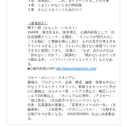
３章 具体的に、「これ」をイメージすることが大事
４章 うまくいかないときの特効薬
５章 さらにうまくいくためのコツ
［著者紹介］
鴨下一郎（かもした・いちろう）
1949年、東京生まれ。医学博士。 心療内科医として「日
比谷国際クリニック」を開設。 「ストレスが現代人のこ
ころを蝕む」と警鐘を鳴らし続け、ものの見方や考え方を
アドバイスすることで、ストレスに負けない体質づくりが
できると提唱してきた。 近著に、『なぜ、あの人の心は
「折れない」のか？』（新講社）、『眠れない人がぐっす
り眠れる本』（ソフトバンククリエイティブ）などがあ
る。
■心療内科医のHP
http://kamoshitaichiro.com/
ブルー・オレンジ・スタジアム
書籍の、プロデュース、企画、構成、編集、執筆を中心に
行なうクリエイティブオフィス。斬新さをモットーに手が
けた書籍は、カルチャー系、シリアス系など、幅広いジャ
ンルで200冊以上。 『カジュアル心理学』（アスキー）、
『負け美女』（犬山紙子/マガジンハウス）など。
代表・石黒謙吾の著書も、『盲導犬クイールの一生』（文
藝春秋）、『２択思考』（マガジンハウス）、『分類すれ
ば地アタマが良くなる』（KADOKAWA）をはじめ多数あ
る。