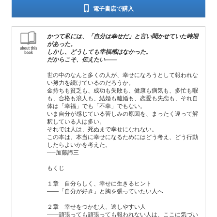
電子書店で購入
かつて私には、「自分は幸せだ」と言い聞かせていた時期
があった。
しかし、どうしても幸福感はなかった。
だからこそ、伝えたい――
世の中のなんと多くの人が、幸せになろうとして報われな
い努力を続けているのだろうか。
金持ちも貧乏も、成功も失敗も、健康も病気も、多忙も暇
も、合格も浪人も、結婚も離婚も、恋愛も失恋も、それ自
体は「幸福」でも「不幸」でもない。
いま自分が感じている苦しみの原因を、まったく違って解
釈している人は多い。
それでは人は、死ぬまで幸せになれない。
この本は、本当に幸せになるためにはどう考え、どう行動
したらよいかを考えた。
──加藤諦三
もくじ
１章 自分らしく、幸せに生きるヒント
――「自分が好き」と胸を張っていたい人へ
２章 幸せをつかむ人、逃しやすい人
――頑張っても頑張っても報われない人は、ここに気づい