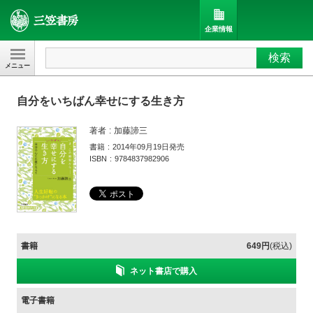
企業情報
検索
三笠書房
自分をいちばん幸せにする生き方
著者
加藤諦三
書籍
2014年09月19日発売
ISBN
9784837982906
書籍
649円
(税込)
ネット書店で購入
電子書籍