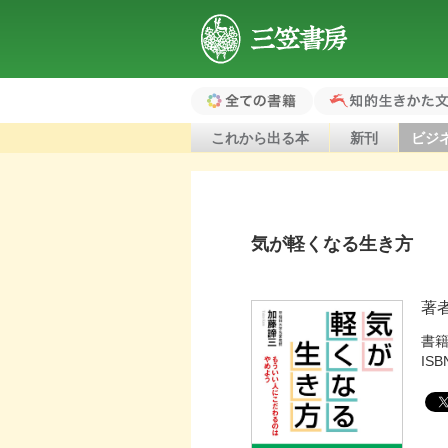
三笠書房
全ての書籍（ホ
知的生きかた文
これから出る本
新刊
ビジ
ーム）
気が軽くなる生き方
著
書
ISB