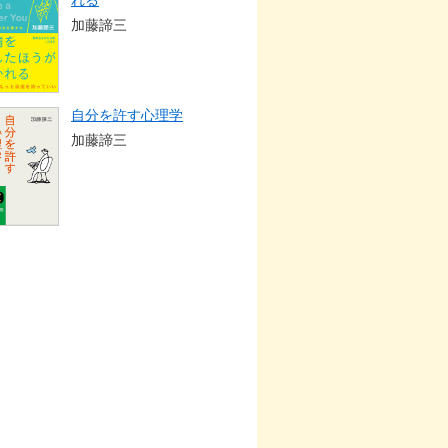
れる
加藤諦三
自分を許す心理学
加藤諦三