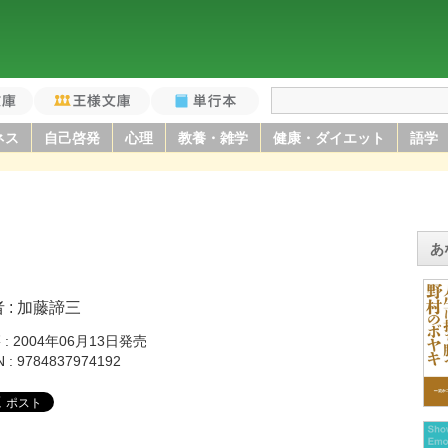
庫
王様文庫
単行本
ネス
自己啓発
心理
教養・雑学
健康・ダイエット
語学
あ
者
加藤諦三
籍
2004年06月13日発売
N
9784837974192