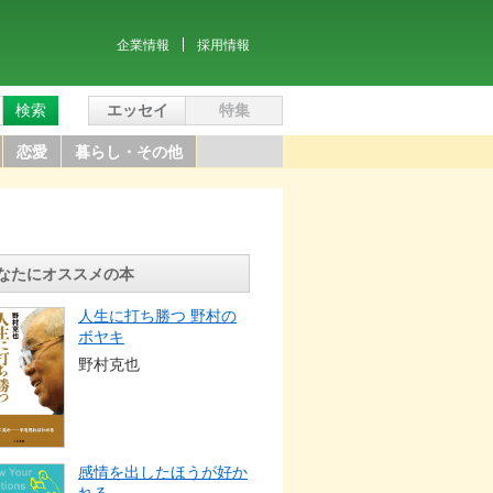
企業情報
採用情報
検索
エッセイ
特集
恋愛
暮らし・その他
なたにオススメの本
人生に打ち勝つ 野村の
ボヤキ
野村克也
感情を出したほうが好か