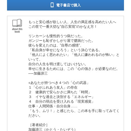
電子書店で購入
もっと安心感が欲しい人、人生の満足感を高めたい人へ
この世で一番大切な”自己実現”のかなえ方！
リンカーンも慢性的うつ病だった。
ガンジーも恥ずかしがり屋で臆病だった。
彼らを変えたのは、”自尊の感情”、
「私自身が幸せになろう」という決心である。
「他人によく思われたい」「他人に嫌われるのが怖い」と
いって、
自分の人生を明け渡してはいけない。
幸せに生きるためには、この「心の強さ」が必要なのだ。
──加藤諦三
○あなたが持つべき４つの「心の武器」
１「心がふれあう友人」の存在
２ 健康的で安らかさに満ちた「時間」
３ イヤな過去と決別する「エネルギー」
４ 自分の弱点を受け入れる「現実感覚」
仕事・人間関係・自分自身……
「もう、ムリ！」と感じたら、この本を手に取ってみてく
ださい。
［著者紹介］
加藤諦三（かとう・たいぞう）