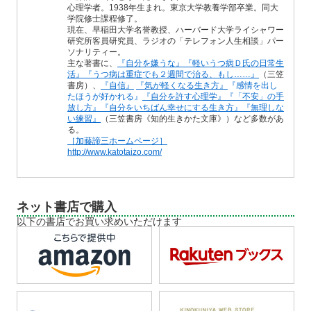
心理学者。1938年生まれ。東京大学教養学部卒業。同大
学院修士課程修了。
現在、早稲田大学名誉教授、ハーバード大学ライシャワー
研究所客員研究員、ラジオの「テレフォン人生相談」パー
ソナリティー。
主な著書に、
『自分を嫌うな』
『軽いうつ病Ｄ氏の日常生
活』
『うつ病は重症でも２週間で治る、もし……』
（三笠
書房）、
『自信』
『気が軽くなる生き方』
『感情を出し
たほうが好かれる』
『自分を許す心理学』
『「不安」の手
放し方』
『自分をいちばん幸せにする生き方』
『無理しな
い練習』
（三笠書房《知的生きかた文庫》）など多数があ
る。
［加藤諦三ホームページ］
http://www.katotaizo.com/
ネット書店で購入
以下の書店でお買い求めいただけます